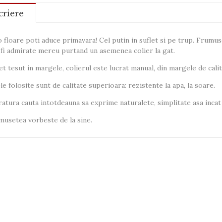
criere
 floare poti aduce primavara! Cel putin in suflet si pe trup. Frumuse
fi admirate mereu purtand un asemenea colier la gat.
et tesut in margele, colierul este lucrat manual, din margele de cal
le folosite sunt de calitate superioara: rezistente la apa, la soare.
atura cauta intotdeauna sa exprime naturalete, simplitate asa incat 
usetea vorbeste de la sine.