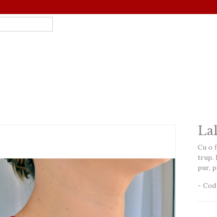
La
Cu o f
trup. 
pur, p
- Cod