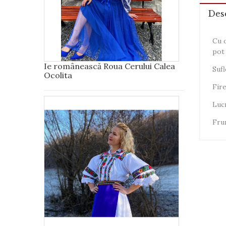
Des
Cu o
pot 
Ie românească Roua Cerului Calea
Sufl
Ocolita
Fire
Lucr
Frum