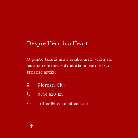
Despre Hermina Heart
O punte tăcută între simbolurile vechi ale
satului românesc și emoția pe care ele o
trezesc astăzi.
Floresti, Cluj
0744 620 123
office@herminaheart.ro