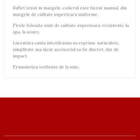
Suflet tesut in margele, colierul este lucrat manual, din
margele de calitate superioara uniforme.
Firele folosite sunt de calitate superioara: rezistente la
apa, la soare.
Lucratura cauta intotdeauna sa exprime naturalete,
simplitate asa incat accesoriul sa fie discret, dar de
impact.
Frumusetea vorbeste de la sine.