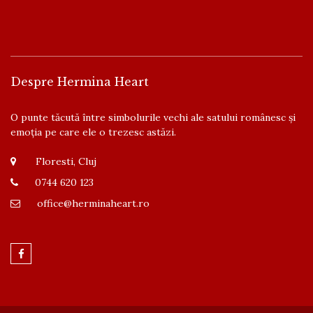
Despre Hermina Heart
O punte tăcută între simbolurile vechi ale satului românesc și
emoția pe care ele o trezesc astăzi.
Floresti, Cluj
0744 620 123
office@herminaheart.ro