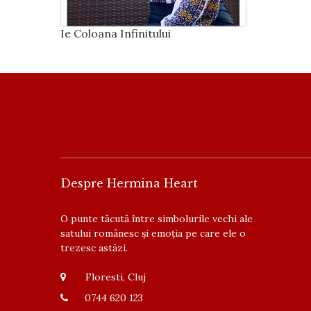
Ie Coloana Infinitului
Despre Hermina Heart
O punte tăcută între simbolurile vechi ale
satului românesc și emoția pe care ele o
trezesc astăzi.
Floresti, Cluj
0744 620 123