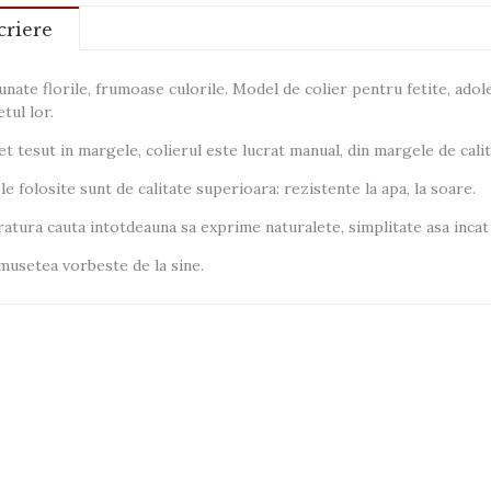
criere
nate florile, frumoase culorile. Model de colier pentru fetite, adol
etul lor.
et tesut in margele, colierul este lucrat manual, din margele de cal
le folosite sunt de calitate superioara: rezistente la apa, la soare.
atura cauta intotdeauna sa exprime naturalete, simplitate asa incat 
usetea vorbeste de la sine.