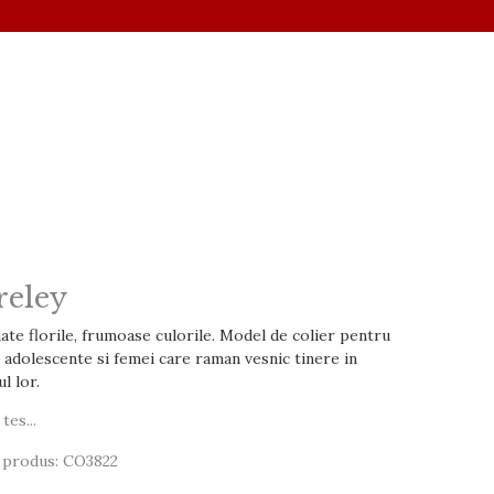
reley
te florile, frumoase culorile. Model de colier pentru
, adolescente si femei care raman vesnic tinere in
ul lor.
tes...
 produs: CO3822