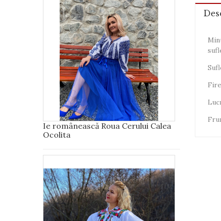
Des
Minu
sufl
Sufl
Fire
Lucr
Frum
Ie românească Roua Cerului Calea
Ocolita