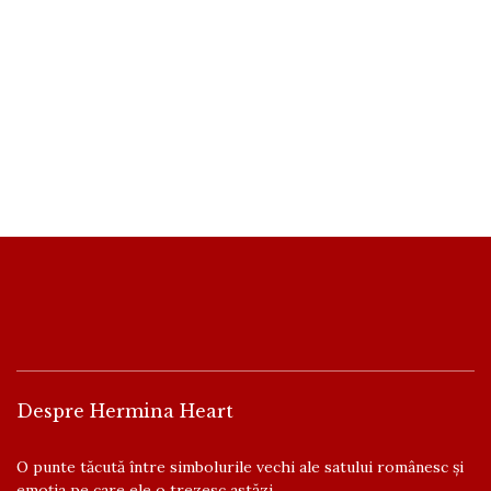
Despre Hermina Heart
O punte tăcută între simbolurile vechi ale satului românesc și
emoția pe care ele o trezesc astăzi.