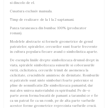
si dincolo de el.
Cusatura exclusiv manuala.
Timp de realizare: de la 1 la 2 saptamani.
Panza taraneasca din bumbac 100% (producator
roman).
Modelele abstracte si formele geometrice de genul
patratelor, spiralelor, cercurilor sunt foarte frecvente
in cultura populara fiecare avand o simbolistica aparte.
De exemplu liniile drepte simbolizeaza drumul drept in
viata, spiralele simbolizeaza suisurile si coborasurile
vietii, ciclicitatea, cercurile trimit de asemenea la
ciclicitate, cruciulitele amintesc de divinitate. Romburile
si patratele sunt niste simboluri foarte puternice si
pline de semnificatie.Ele simbolizeaza pamantul, dar
mai ales unirea materialului cu spiritualul. Pe de-o
parte avem forma bucatii de pamant a taranului ce e fie
ca un patrat fie ca un romb, pe de alta parte varfurile
acestor forme geometrice reprezinta varfurile crucii.