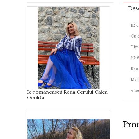
Des
IE 
Culo
Timp
100
Brod
Mode
Aces
Ie românească Roua Cerului Calea
Ocolita
Prod