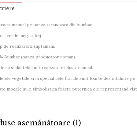
criere
cusuta manual pe panza taraneasca din bumbac.
ri: verde, negru, bej
 de realizare: 2 saptamani.
% Bumbac (panza producator roman).
eria si dantela sunt realizate exclusiv manual.
lele vegetale si in special cele florale sunt foarte des intalnite pe i
te modele au o simbolistica foarte puternica ele reprezentand viata,
use asemănătoare (1)