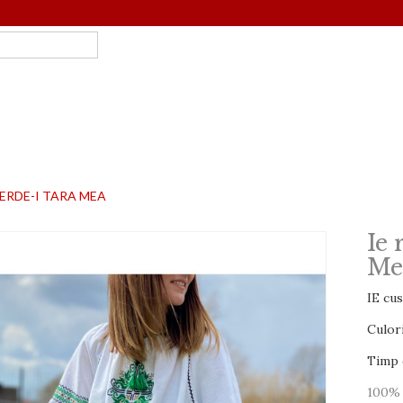
ERDE-I TARA MEA
Ie
Me
IE cu
Culori
Timp d
100% 