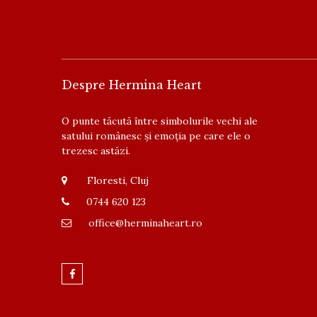
Despre Hermina Heart
O punte tăcută între simbolurile vechi ale
satului românesc și emoția pe care ele o
trezesc astăzi.
Floresti, Cluj
0744 620 123
office@herminaheart.ro