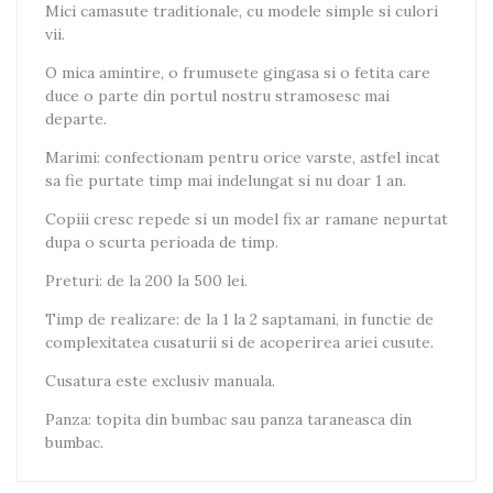
Mici camasute traditionale, cu modele simple si culori
vii.
O mica amintire, o frumusete gingasa si o fetita care
duce o parte din portul nostru stramosesc mai
departe.
Marimi: confectionam pentru orice varste, astfel incat
sa fie purtate timp mai indelungat si nu doar 1 an.
Copiii cresc repede si un model fix ar ramane nepurtat
dupa o scurta perioada de timp.
Preturi: de la 200 la 500 lei.
Timp de realizare: de la 1 la 2 saptamani, in functie de
complexitatea cusaturii si de acoperirea ariei cusute.
Cusatura este exclusiv manuala.
Panza: topita din bumbac sau panza taraneasca din
bumbac.