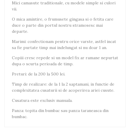
Mici camasute traditionale, cu modele simple si culori
vii.
O mica amintire, o frumusete gingasa si o fetita care
duce o parte din portul nostru stramosesc mai
departe.
Marimi: confectionam pentru orice varste, astfel incat
sa fie purtate timp mai indelungat si nu doar 1 an.
Copiii cresc repede si un model fix ar ramane nepurtat
dupa o scurta perioada de timp.
Preturi: de la 200 la 500 lei.
Timp de realizare: de la 1 la 2 saptamani, in functie de
complexitatea cusaturii si de acoperirea ariei cusute.
Cusatura este exclusiv manuala.
Panza: topita din bumbac sau panza taraneasca din
bumbac.