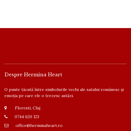
Despre Hermina Heart
O punte tăcută între simbolurile vechi ale satului românesc și
emoția pe care ele o trezesc astăzi.
Floresti, Cluj
0744 620 123
office@herminaheart.ro