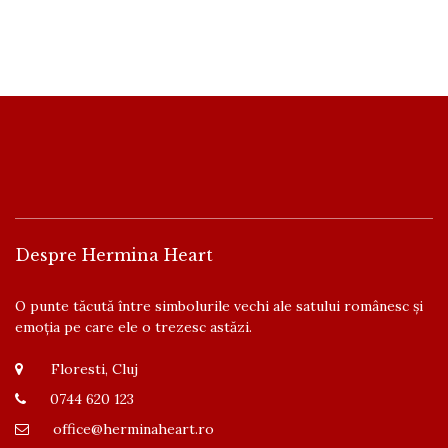
Despre Hermina Heart
O punte tăcută între simbolurile vechi ale satului românesc și
emoția pe care ele o trezesc astăzi.
Floresti, Cluj
0744 620 123
office@herminaheart.ro