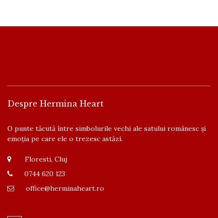
Despre Hermina Heart
O punte tăcută între simbolurile vechi ale satului românesc și
emoția pe care ele o trezesc astăzi.
Floresti, Cluj
0744 620 123
office@herminaheart.ro